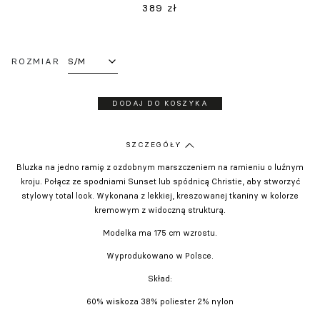
389
zł
ROZMIAR
DODAJ DO KOSZYKA
SZCZEGÓŁY
Bluzka na jedno ramię z ozdobnym marszczeniem na ramieniu o luźnym
kroju. Połącz ze spodniami Sunset lub spódnicą Christie, aby stworzyć
stylowy total look. Wykonana z lekkiej, kreszowanej tkaniny w kolorze
kremowym z widoczną strukturą.
Modelka ma 175 cm wzrostu.
Wyprodukowano w Polsce.
Skład:
60% wiskoza 38% poliester 2% nylon